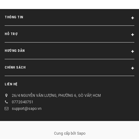
THÔNG TIN
HỖ TRỢ
HƯỚNG DẪN
CHÍNH SÁCH
LIÊN HỆ
26/4 NGUYỄN VĂN LƯỢNG, PHƯỜNG 6, GÒ VẤP, HCM
0772040751
support@sapo.vn
Cung cấp bởi
Sapo