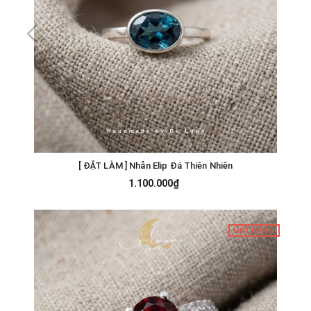
[ ÐẶT LÀM ] Nhẫn Elip Đá Thiên Nhiên
1.100.000₫
HẾT HÀNG