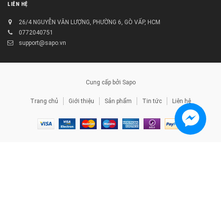
LIÊN HỆ
26/4 NGUYỄN VĂN LƯỢNG, PHƯỜNG 6, GÒ VẤP, HCM
0772040751
support@sapo.vn
Cung cấp bởi
Sapo
Trang chủ
Giới thiệu
Sản phẩm
Tin tức
Liên hệ