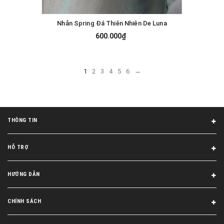
Nhẫn Spring Đá Thiên Nhiên De Luna
600.000₫
→
1
2
3
4
5
6
THÔNG TIN
HỖ TRỢ
HƯỚNG DẪN
CHÍNH SÁCH