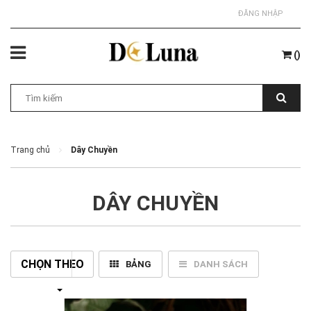
ĐĂNG NHẬP
(
)
Trang chủ
Dây Chuyền
DÂY CHUYỀN
CHỌN THEO
BẢNG
DANH SÁCH