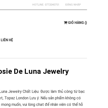
HOTLINE:
0772040751
ĐĂNG NHẬP
GIỎ HÀNG
(
)
LIÊN HỆ
sie De Luna Jewelry
Luna Jewelry Chất Liệu: Được làm thủ công từ bạc
et, Topaz London Lưu ý: Nếu sản phẩm không có
 mong muốn, vui lòng chat để nhân viên có thể hỗ