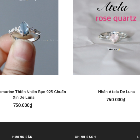
marine Thiên Nhiên Bạc 925 Chuẩn
Nhẫn Atela De Luna
TÙY CHỌN
TÙY CHỌN
Xịn De Luna
750.000₫
750.000₫
HƯỚNG DẪN
CHÍNH SÁCH
L