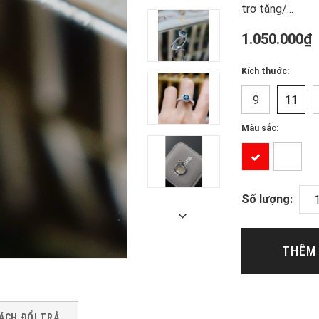
trợ tăng/...
1.050.000₫
Kích thước:
9
11
Màu sắc:
Số lượng:
THÊM 
ÁCH ĐỔI TRẢ