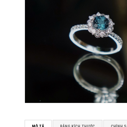
MÔ TẢ
BẢNG KÍCH THƯỚC
CHÍNH S