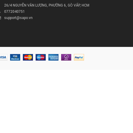
26/4 NGUYỄN VĂN LƯỢNG, PHƯỜNG 6, GÒ VẤP, HCM
0772040751
support@sapo.vn