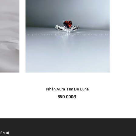
Nhẫn Aura Tim De Luna
Nhẫn
TÙY CHỌN
850.000₫
IÊN HỆ