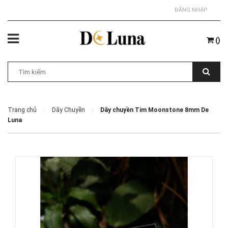
ĐĂNG NHẬP
(
)
Trang chủ
Dây Chuyền
Dây chuyền Tim Moonstone 8mm De
Luna