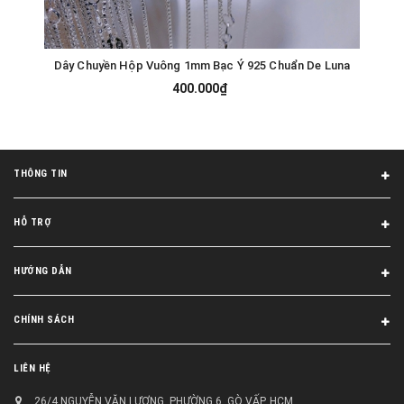
Dây Chuyền Hộp Vuông 1mm Bạc Ý 925 Chuẩn De Luna
400.000₫
THÔNG TIN
HỖ TRỢ
HƯỚNG DẪN
CHÍNH SÁCH
LIÊN HỆ
26/4 NGUYỄN VĂN LƯỢNG, PHƯỜNG 6, GÒ VẤP, HCM